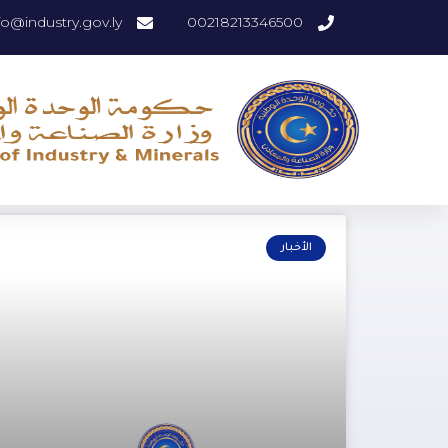
fo@industry.gov.ly
00218213346500
الأخبار