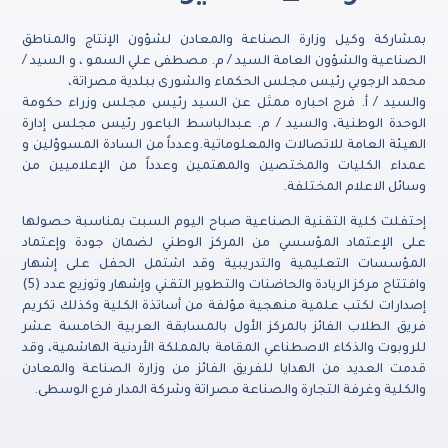
بمشاركة وكيل وزارة الصناعة والمعادن لشؤون الإنتاج والمناطق
الصناعية والشؤون العامة السيد / م. مصطفى علي السمو ، و السيد /
محمد الرجوبي رئيس مجلس الحكماء والشورى ببلدية مصراتة،
والسيد / أ. فرج احباره ممثل عن السيد رئيس مجلس وزراء حكومة
الوحدة الوطنية، والسيد / م. عبدالباسط الباعور رئيس مجلس إدارة
الهيئة العامة للاتصالات والمعلوماتية.وعدداً من السادة المسوؤلين و
عمداء الكليات والمختصين والمهتمين وعدداً من الإعلاميين من
وسائل الاعلام المختلفة.
إحتفلت كلية التقنية الصناعية صباح اليوم السبت بمناسبة حصولها
على الإعتماد المؤسسي من المركز الوطني لضمان جودة وإعتماد
المؤسسات التعليمية والتدريبية وقد اشتمل الحفل على إشهار
وافتتاح مركز الريادة والحاضنات والتطوير التقني وإشهار وتوزيع عدد (5)
إصدارات لكتب علمية منهجية مؤلفة من أساتذة الكلية وكذلك تكريم
فريق الطلاب الفائز بالمركز الأول بالمسابقة العربية الخامسة عشر
للروبوت والذكاء الاصطناعي المقامة بالمملكة الأردنية الهاشمية، وقد
قدمت العديد من الهدايا للفريق الفائز من وزارة الصناعة والمعادن
والكلية وغرفة التجارة والصناعة مصراتة وشركة المدار فرع الوسطى.