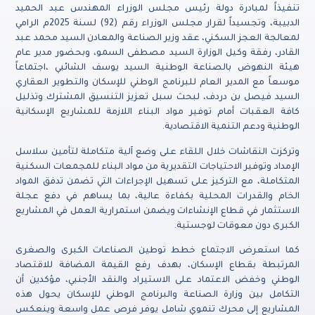
تنفيذاً لمبادرة دولة رئيس مجلس الوزراء المهندس عبد الحميد
الدبيبة، وتجسيداً لقرار مجلس الوزراء رقم (92) لسنة 2025م الرامي
لمعالجة العجز السكني، عقد وزير الصناعة والمعادن السيد محمد عبد
القادر، رفقة وكيل الوزارة السيد مصطفى السمو، وبحضور مدير عام
هيئة النهوض بالصناعة الوطنية السيد يوسف الشائبي ،اجتماعاً
موسعاً مع المدير العام للبرنامج الوطني للإسكان والتطوير العقاري
السيد فيصل بن دردف، لبحث سبل تعزيز التنسيق المشترك وتذليل
كافة العقبات أمام توفير مواد البناء اللازمة للمشاريع الإسكانية
الوطنية ودعم التنمية الاقتصادية.
وتركزت النقاشات خلال اللقاء على وضع آلية متكاملة لتأمين سلاسل
الإمداد وتوفير الاحتياجات التقديرية من مواد البناء للمجمعات السكنية
المتكاملة، مع التركيز على تسهيل الإجراءات التي تضمن تدفق المواد
الخام والقدرات المحلية بكفاءة عالية، بما يساهم في دفع عجلة
الاستثمار في قطاع الإنشاءات ويضمن استمرارية العمل في المشاريع
الكبرى دون معوقات لوجستية.
كما استعرض الاجتماع خطط توطين الصناعات الكبرى والصغرى
المرتبطة بقطاع الإسكان، بهدف رفع القيمة المضافة للاقتصاد
الوطني وخفض الاعتماد على الاستيراد والنقد الأجنبي، مؤكدين أن
التكامل بين وزارة الصناعة والبرنامج الوطني للإسكان يحول هذه
المشاريع إلى محرك تنموي شامل يوفر فرص عمل واسعة وينعكس