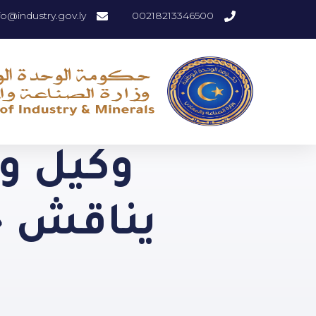
fo@industry.gov.ly
00218213346500
وكيل وز
يناقش خطط