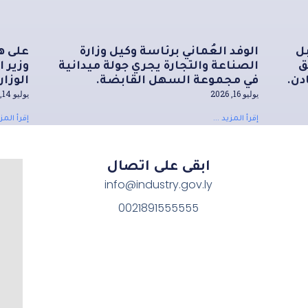
ل
الوفد العُماني برئاسة وكيل وزارة
على ه
ق
الصناعة والتجارة يجري جولة ميدانية
وزير 
دن.
في مجموعة السهل القابضة.
الوزار
يوليو 16, 2026
يوليو 14, 2026
إقرأ المزيد ...
إقرأ المزي
ابقى على اتصال
info@industry.gov.ly
0021891555555